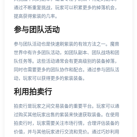
通过不断重复挑战，玩家可以积累更多的掉落机会，
提高获得紫装的几率。
参与团队活动
参与团队活动也是快速刷紫装的有效方法之一。魔兽
世界中有许多团队活动，如团队副本、团队战场和团
队任务等。这些活动通常会有更高级别的装备掉落，
同时也需要更多的团队协作和配合。通过参与团队活
动，玩家可以获得更多的紫装装备。
利用拍卖行
拍卖行是玩家之间交易装备的重要平台。玩家可以通
过购买其他玩家出售的紫装来快速获取装备。在使用
拍卖行时，玩家需要关注市场行情，合理评估装备的
价值，并与其他玩家进行交流和竞价。通过巧妙利用