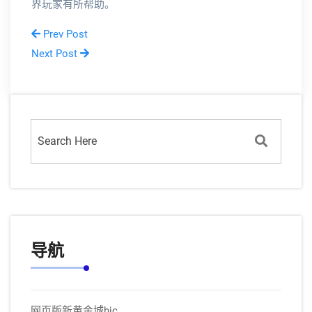
界玩家有所帮助。
Prev Post
Next Post
导航
网页版新黄金城hjc