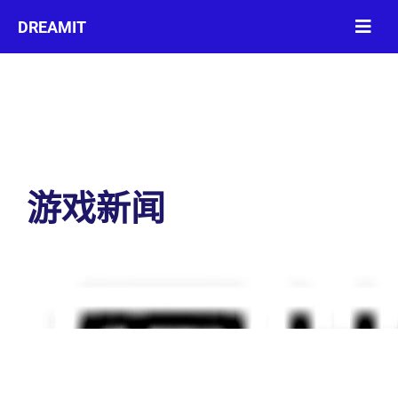
游戏新闻
首页
游戏新闻
魔兽世界：紫装快速刷法大揭秘