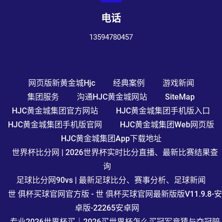
电话
13594780457
网页版新黄金城hjc
经典案例
游戏新闻
集团服务
沟通HJC黄金城网站
SiteMap
HJC黄金城集团官方网站
HJC黄金城集团手机版入口
HJC黄金城集团手机版官网
HJC黄金城集团Web网页版
HJC黄金城集团app下载地址
世界杯比分网 | 2026世界杯实时比分直播、最新比赛结果查
询
足球比分网90vs | 最新足球比分、赛事分析、足球新闻
世 俱杯买球官网官方版 - 世 俱杯买球官网最新版版V11.9.8-安
卓版-22265安卓网
专业2026世界杯买｜2026买世界杯怎么买冠军竞猜与夺冠赔