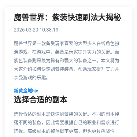
魔兽世界：紫装快速刷法大揭秘
2026-03-20 10:38:19
魔兽世界是一款备受玩家喜爱的大型多人在线角色扮
演游戏。在游戏中，装备是玩家提升实力的关键。而
紫色装备则是最为稀有和强大的装备之一。本文将为
大家介绍如何快速刷紫装装备，帮助玩家提升实力并
享受游戏的乐趣。
新黄金城hjc
选择合适的副本
选择合适的副本是快速刷紫装的关键。不同的副本掉
落不同的装备，因此需要根据自己的职业和需求进行
选择。高级副本的掉落概率更高，但也更具挑战性。