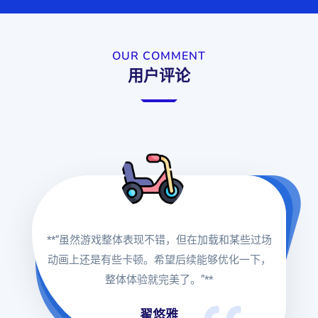
OUR COMMENT
用户评论
**“虽然游戏整体表现不错，但在加载和某些过场
动画上还是有些卡顿。希望后续能够优化一下，
整体体验就完美了。”**
翟悠雅