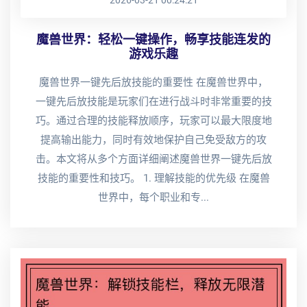
2026-03-21 00:24:21
魔兽世界：轻松一键操作，畅享技能连发的
游戏乐趣
魔兽世界一键先后放技能的重要性 在魔兽世界中，
一键先后放技能是玩家们在进行战斗时非常重要的技
巧。通过合理的技能释放顺序，玩家可以最大限度地
提高输出能力，同时有效地保护自己免受敌方的攻
击。本文将从多个方面详细阐述魔兽世界一键先后放
技能的重要性和技巧。 1. 理解技能的优先级 在魔兽
世界中，每个职业和专...