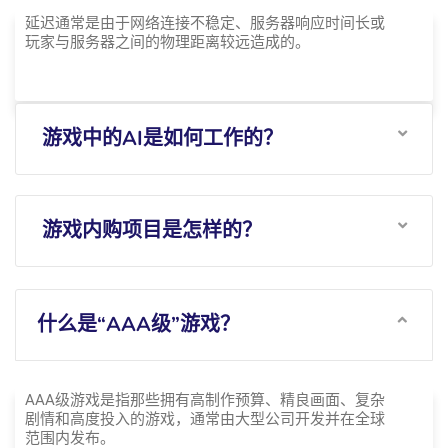
延迟通常是由于网络连接不稳定、服务器响应时间长或
玩家与服务器之间的物理距离较远造成的。
游戏中的AI是如何工作的？
游戏内购项目是怎样的？
什么是“AAA级”游戏？
AAA级游戏是指那些拥有高制作预算、精良画面、复杂
剧情和高度投入的游戏，通常由大型公司开发并在全球
范围内发布。