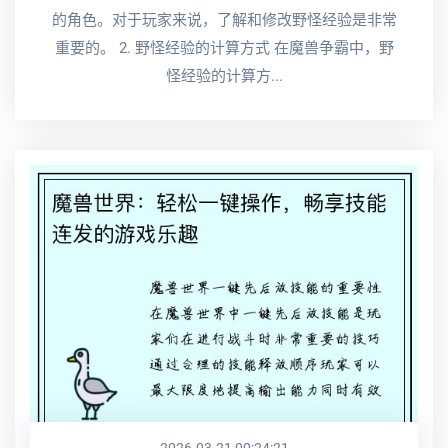
的角色。对于玩家来说，了解和修改野怪经验是非常
重要的。 2. 野怪经验的计算方式 在魔兽争霸中，野
怪经验的计算方...