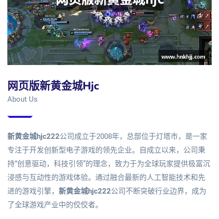
网页版新黄金城hjc
About Us
新黄金城hjc222
公司成立于2008年，总部位于灯塔市，是一家
专注于开发创新型电子游戏的领先企业。自成立以来，公司秉
持“创意驱动，科技引领”的理念，致力于为全球玩家提供极富沉
浸感与互动性的游戏体验。通过融合最新的人工智能技术和先
进的游戏引擎，
新黄金城hjc222
公司不断突破行业边界，成为
了全球游戏产业中的佼佼者。