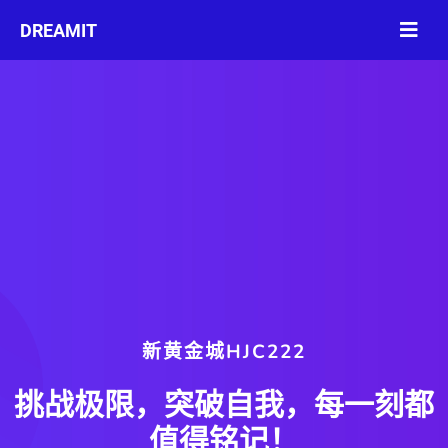
新黄金城HJC222
挑战极限，突破自我，每一刻都
值得铭记！