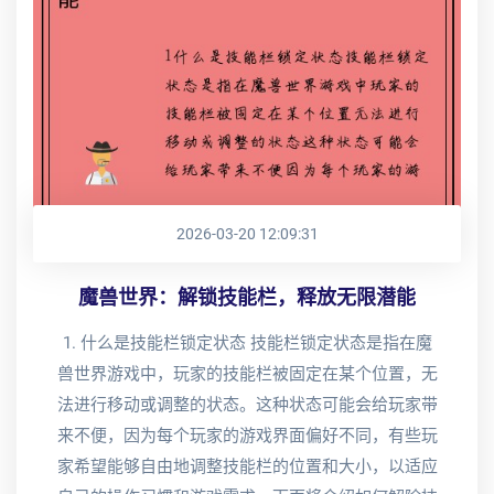
2026-03-20 12:09:31
魔兽世界：解锁技能栏，释放无限潜能
1. 什么是技能栏锁定状态 技能栏锁定状态是指在魔
兽世界游戏中，玩家的技能栏被固定在某个位置，无
法进行移动或调整的状态。这种状态可能会给玩家带
来不便，因为每个玩家的游戏界面偏好不同，有些玩
家希望能够自由地调整技能栏的位置和大小，以适应