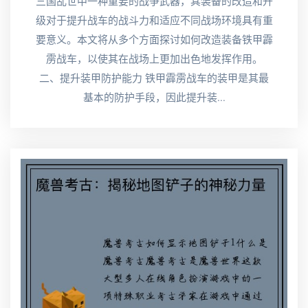
三国乱世中一种重要的战争武器，其装备的改造和升
级对于提升战车的战斗力和适应不同战场环境具有重
要意义。本文将从多个方面探讨如何改造装备铁甲霹
雳战车，以使其在战场上更加出色地发挥作用。
二、提升装甲防护能力 铁甲霹雳战车的装甲是其最
基本的防护手段，因此提升装...