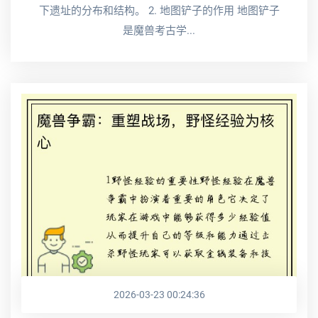
下遗址的分布和结构。 2. 地图铲子的作用 地图铲子
是魔兽考古学...
2026-03-23 00:24:36