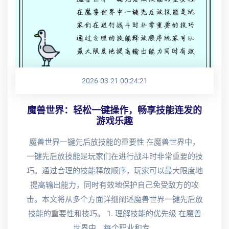
2026-03-21 00:24:21
魔兽世界：轻松一键操作，畅享技能连发的
游戏乐趣
魔兽世界一键先后放技能的重要性 在魔兽世界中，
一键先后放技能是玩家们在进行战斗时非常重要的技
巧。通过合理的技能释放顺序，玩家可以最大限度地
提高输出能力，同时有效地保护自己免受敌方的攻
击。本文将从多个方面详细阐述魔兽世界一键先后放
技能的重要性和技巧。 1. 理解技能的优先级 在魔兽
世界中，每个职业和专...