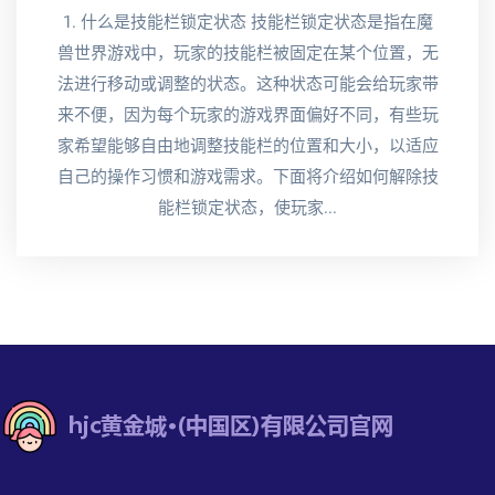
1. 什么是技能栏锁定状态 技能栏锁定状态是指在魔
兽世界游戏中，玩家的技能栏被固定在某个位置，无
法进行移动或调整的状态。这种状态可能会给玩家带
来不便，因为每个玩家的游戏界面偏好不同，有些玩
家希望能够自由地调整技能栏的位置和大小，以适应
自己的操作习惯和游戏需求。下面将介绍如何解除技
能栏锁定状态，使玩家...