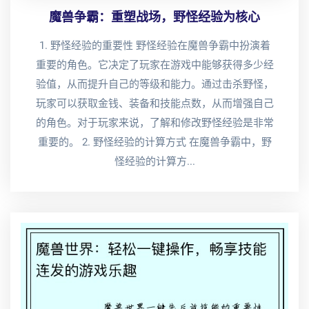
魔兽争霸：重塑战场，野怪经验为核心
1. 野怪经验的重要性 野怪经验在魔兽争霸中扮演着
重要的角色。它决定了玩家在游戏中能够获得多少经
验值，从而提升自己的等级和能力。通过击杀野怪，
玩家可以获取金钱、装备和技能点数，从而增强自己
的角色。对于玩家来说，了解和修改野怪经验是非常
重要的。 2. 野怪经验的计算方式 在魔兽争霸中，野
怪经验的计算方...