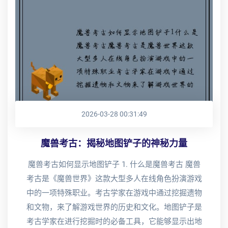
2026-03-28 00:31:49
魔兽考古：揭秘地图铲子的神秘力量
魔兽考古如何显示地图铲子 1. 什么是魔兽考古 魔兽
考古是《魔兽世界》这款大型多人在线角色扮演游戏
中的一项特殊职业。考古学家在游戏中通过挖掘遗物
和文物，来了解游戏世界的历史和文化。地图铲子是
考古学家在进行挖掘时的必备工具，它能够显示出地